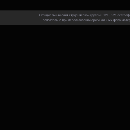
Официальный сайт студенческой группы Г121-Г521 естгеофа
обязательна при использовании оригинальных фото матер