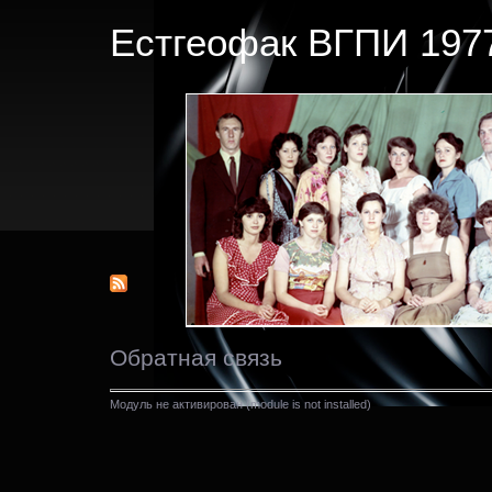
Естгеофак ВГПИ 1977
Обратная связь
Модуль не активирован (module is not installed)