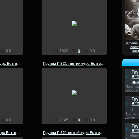
25.07.2014
офак ВГПИ
Группа Г-321 Естгеофак ВГПИ
ктика по
летняя полевая практика по
 Урюпинск-
физической географии Урюпинск-
1980 год
admin
[
Группа
полев
0.0
1832
0
0.0
геог
Группа Г-321 третий курс Естгеофак ВГПИ 1979-80 гг
Группа Г-321 третий курс Естгеофак ВГПИ 1979-80 гг
Гру
ВГП
пра
25.07.2014
Практик
рыбораз
ий курс
Группа Г-321 третий курс
79-80 гг
Естгеофак ВГПИ 1979-80 гг
Гру
admin
ВГП
г
Братисл
Дунай
0.0
2145
0
0.0
Гру
ВГП
Группа Г-521 пятый курс Естгеофак ВГПИ 1981-82 г
Группа Г-521 пятый курс Естгеофак ВГПИ 1981-82 г
Знойное 