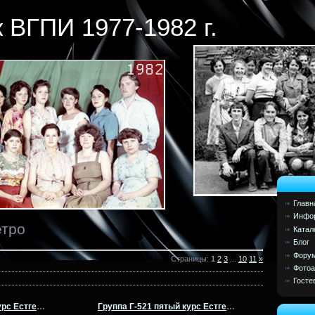
 ВГПИ 1977-1982 г.
Главн
Инфор
етро
Катал
Блог
Фору
Страницы
:
1
2
3
...
10
11
»
Фото
Госте
Группа Г-521 пятый курс Естгеофак ВГПИ 1981- 82 гг
Группа Г-521 пятый курс Естгеофак ВГПИ 1981- 82 гг