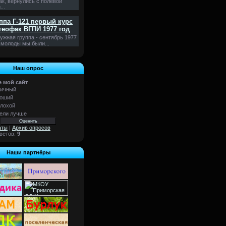
ак, вернулись с полевой
...
ппа Г-121 первый курс
геофак ВГПИ 1977 год
ужная группа - сентябрь 1977
 молоды мы были...
Наш опрос
 мой сайт
ичный
оший
лохой
ели лучше
аты
|
Архив опросов
тветов:
9
Наши партнёры