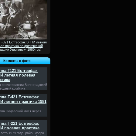
 Г-321 Естгеофак ВГПИ летняя
ая практика по физической
рафии Урюпинск- 1980 год
]
Коменты к фото
ппа Г121 Естгеофак
И летняя полевая
ктика
а по ихтиологии.Волгоградский
водный комбинат
ппа Г-421 Естгеофак
И летняя практика 1981
ава.Подвесной мост через
ппа Г-221 Естгеофак
И полевая практика
лето 1979 года, район озера