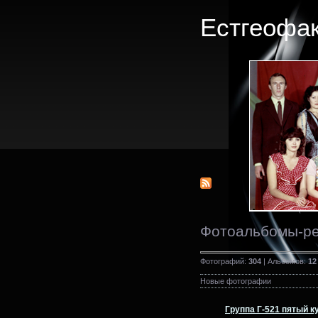
Естгеофак
Фотоальбомы-р
Фотографий:
304
| Альбомов:
12
Новые фотографии