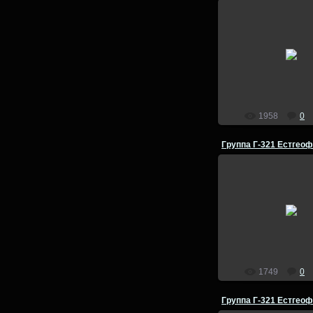
25.07.2014
Группа Г-221 Естге
летняя полевая прак
Баскунчак 1979
admin
1958
0
25.07.2014
Группа Г-321 Естге
летняя полевая пра
физической географии
1980 год
admin
1749
0