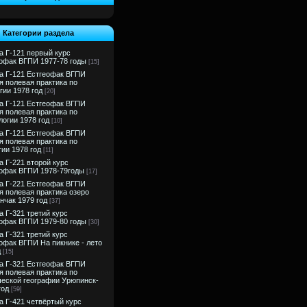
Категории раздела
а Г-121 первый курс
офак ВГПИ 1977-78 годы
[15]
а Г-121 Естгеофак ВГПИ
я полевая практика по
гии 1978 год
[20]
а Г-121 Естгеофак ВГПИ
я полевая практика по
логии 1978 год
[10]
а Г-121 Естгеофак ВГПИ
я полевая практика по
гии 1978 год
[11]
а Г-221 второй курс
офак ВГПИ 1978-79годы
[17]
а Г-221 Естгеофак ВГПИ
я полевая практика озеро
нчак 1979 год
[37]
а Г-321 третий курс
офак ВГПИ 1979-80 годы
[30]
а Г-321 третий курс
офак ВГПИ На пикнике - лето
д
[15]
а Г-321 Естгеофак ВГПИ
я полевая практика по
еской географии Урюпинск-
год
[59]
а Г-421 четвёртый курс