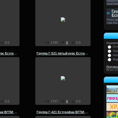
Баскунч
практики
Гру
Ест
14.07.2014
Наша др
года.Как
admin
0.0
1795
0
0.0
Оцените
Отл
Хор
Группа Г-521 пятый курс Естгеофак ВГПИ 1981-82 г
Группа Г-521 пятый курс Естгеофак ВГПИ 1981-82 г
Неп
Вид
Результ
Всего о
14.07.2014
admin
0.0
1757
0
0.0
Группа Г-421 Естгеофак ВГПИ летняя практика 1981 г
Группа Г-421 Естгеофак ВГПИ летняя практика 1981 г