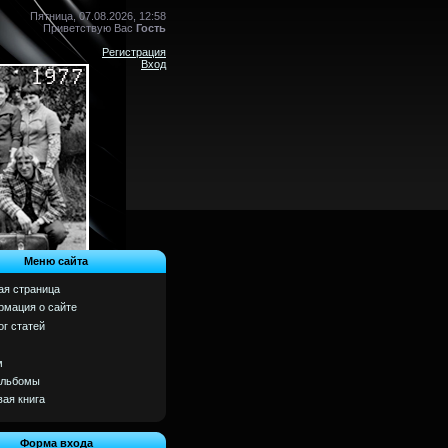
Пятница, 07.08.2026, 12:58
Приветствую Вас
Гость
Регистрация
Вход
Меню сайта
ая страница
мация о сайте
ог статей
м
альбомы
вая книга
Форма входа