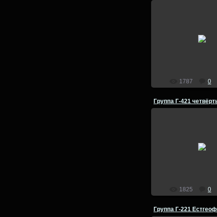
25.07.2014
Группа Г-421 четвё
Естгеофак ВГПИ 1980
admin
1787
0
25.07.2014
Группа Г-421 четвё
Естгеофак ВГПИ 1980
admin
1825
0