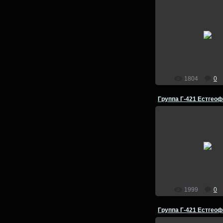
14.07.2014
Группа Г-421 Естге
летняя комплексная
Чехословакия 1981 го
Польша -Чехословак
admin
1804
0
14.07.2014
Группа Г-421 Естге
летняя комплексная
Чехословакия 1981 го
Польша -Чехословак
admin
1999
0