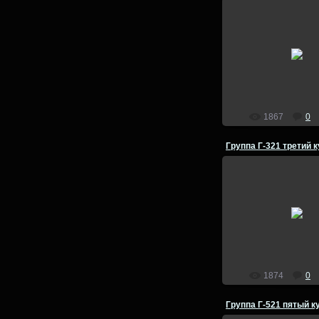
25.07.2014
Группа Г-321 Естге
летняя полевая пра
физической географии
1980 год
admin
1867
0
25.07.2014
Группа Г-321 трет
Естгеофак ВГПИ 19
admin
1874
0