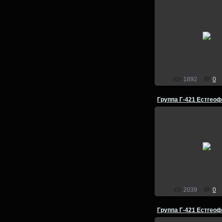
14.07.2014
Группа Г-421 Естге
летняя комплексная
Чехословакия 1981 го
Польша -Чехословак
admin
1892
0
14.07.2014
Группа Г-421 Естге
летняя комплексная
Чехословакия 1981 го
Польша -Чехословак
admin
2039
0