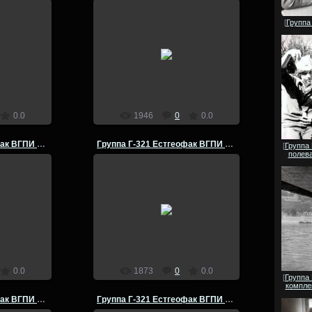
[
Группа
25.07.2014
офак ВГПИ
Группа Г-421 Естгеофак ВГПИ
тика озеро
летняя комплексная практика
 год
Чехословакия 1981 год
admin
0.0
1946
0
0.0
Группа Г-321 Естгеофак ВГПИ летняя практика 1980 г
Группа Г-321 Естгеофак ВГПИ летняя практика 1980 г
[
Группа
полева
25.07.2014
офак ВГПИ
Группа Г-321 Естгеофак ВГПИ
ктика по
летняя полевая практика по
 Урюпинск-
физической географии Урюпинск-
1980 год
admin
0.0
1873
0
0.0
[
Группа
компле
Группа Г-321 Естгеофак ВГПИ летняя практика 1980 г
Группа Г-321 Естгеофак ВГПИ летняя практика 1980 г