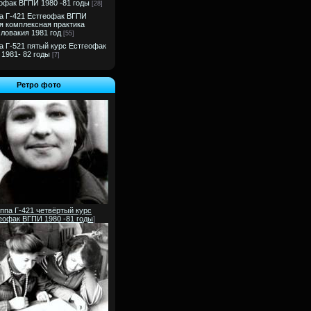
офак ВГПИ 1980 -81 годы
[28]
а Г-421 Естгеофак ВГПИ
я комплексная практика
ловакия 1981 год
[55]
а Г-521 пятый курс Естгеофак
1981- 82 годы
[7]
Ретро фото
ппа Г-421 четвёртый курс
еофак ВГПИ 1980 -81 годы
]