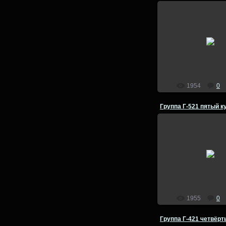
25.07.2014
Группа Г-521 пят
Естгеофак ВГПИ 1981
admin
1954
0
25.07.2014
Группа Г-521 пят
Естгеофак ВГПИ 1981
admin
1955
0