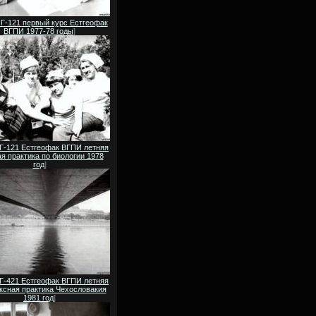
 Г-121 первый курс Естгеофак
ВГПИ 1977-78 годы
]
 Г-121 Естгеофак ВГПИ летняя
я практика по биологии 1978
год
]
 Г-421 Естгеофак ВГПИ летняя
ксная практика Чехословакия
1981 год
]