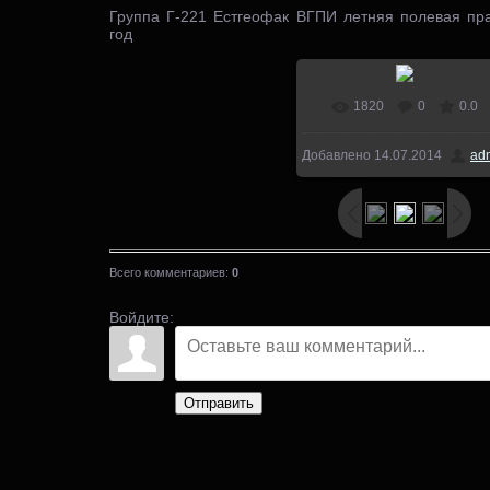
Группа Г-221 Естгеофак ВГПИ летняя полевая пра
год
1820
0
0.0
В реальном размере
Добавлено
14.07.2014
ad
1000x661
/ 136.2Kb
Всего комментариев
:
0
Войдите:
Отправить