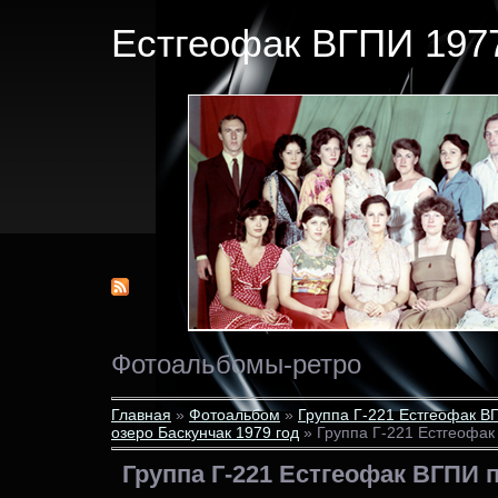
Естгеофак ВГПИ 1977
Фотоальбомы-ретро
Главная
»
Фотоальбом
»
Группа Г-221 Естгеофак В
озеро Баскунчак 1979 год
» Группа Г-221 Естгеофак
Группа Г-221 Естгеофак ВГПИ 