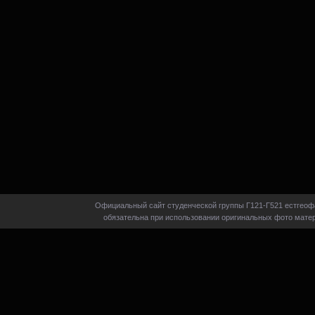
Официальный сайт студенческой группы Г121-Г521 естгеофа
обязательна при использовании оригинальных фото матер