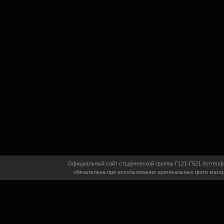
Официальный сайт студенческой группы Г121-Г521 естгеофа
обязательна при использовании оригинальных фото матер