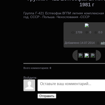
1981 г
Группа Г-421 Естгеофак ВГПИ летняя комплексная 
год. СССР - Польша -Чехословакия -СССР
1709
0
0.0
В реальном размере
Добавлено
14.07.2014
ad
1000x696
/ 150.3Kb
Всего комментариев
:
0
Войдите:
Отправить