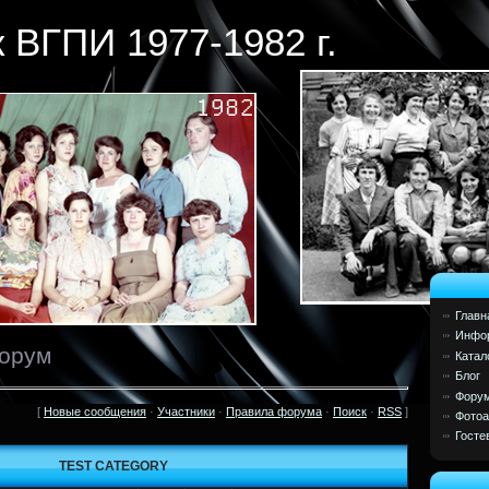
 ВГПИ 1977-1982 г.
Главн
Инфор
Форум
Катал
Блог
Фору
[
Новые сообщения
·
Участники
·
Правила форума
·
Поиск
·
RSS
]
Фото
Госте
TEST CATEGORY