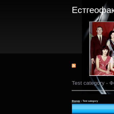
Естгеофак
Test category - 
Форум
»
Test category