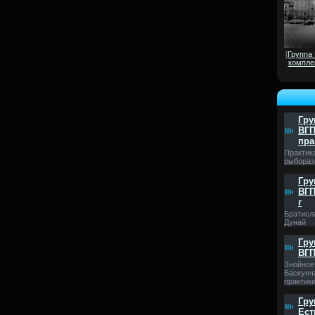
[
Группа
компле
Гру
ВГП
пра
Практик
рыбораз
Гру
ВГП
г
Братисл
Дунай
Гру
ВГП
Знойное 
Баскунч
практики
Гру
Ест