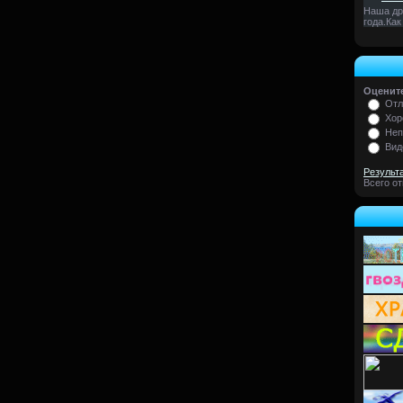
Наша др
года.Как
Оцените
Отл
Хор
Неп
Вид
Результ
Всего о