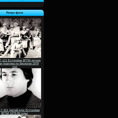
Ретро фото
 Г-121 Естгеофак ВГПИ летняя
я практика по биологии 1978
год
]
 Г-321 третий курс Естгеофак
ВГПИ 1979-80 годы
]