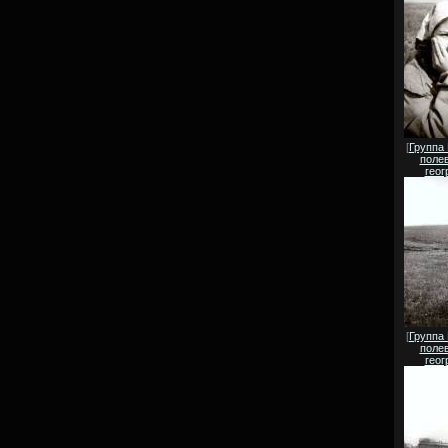
[
Группа
полев
геог
[
Группа
полев
геог