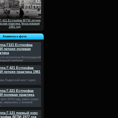
 Г-421 Естгеофак ВГПИ летняя
ксная практика Чехословакия
1981 год
]
Коменты к фото
ппа Г121 Естгеофак
И летняя полевая
ктика
а по ихтиологии.Волгоградский
водный комбинат
ппа Г-421 Естгеофак
И летняя практика 1981
ава.Подвесной мост через
ппа Г-221 Естгеофак
И полевая практика
лето 1979 года, район озера
ак, вернулись с полевой
...
ппа Г-121 первый курс
геофак ВГПИ 1977 год