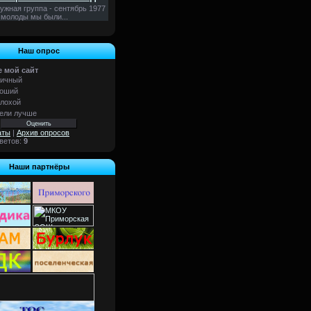
ужная группа - сентябрь 1977
 молоды мы были...
Наш опрос
 мой сайт
ичный
оший
лохой
ели лучше
аты
|
Архив опросов
тветов:
9
Наши партнёры