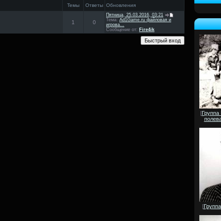
Темы
Ответы
Обновления
Пятница, 25.03.2016, 03:21
Тема:
Ad1Game.ru файловая и
1
0
игрова...
Сообщение от:
Fire4ik
[
Группа
полева
[
Группа