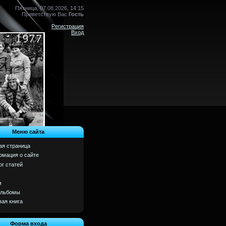
Пятница, 07.08.2026, 14:15
Приветствую Вас
Гость
Регистрация
Вход
Меню сайта
ая страница
мация о сайте
ог статей
м
альбомы
вая книга
Форма входа