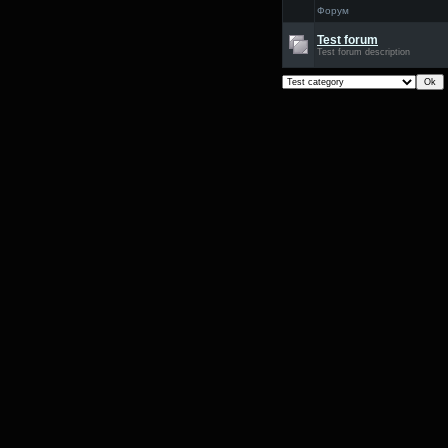
Форум
Test forum
Test forum description