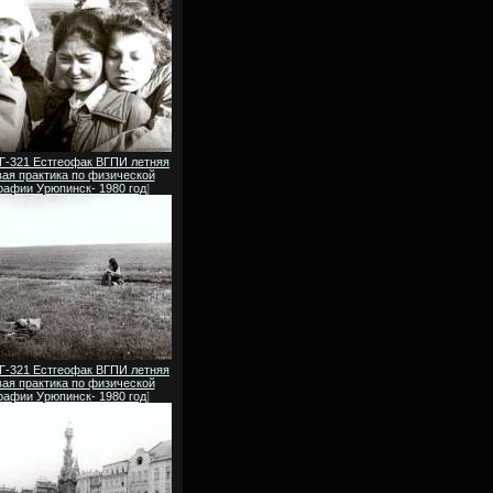
 Г-321 Естгеофак ВГПИ летняя
ая практика по физической
рафии Урюпинск- 1980 год
]
 Г-321 Естгеофак ВГПИ летняя
ая практика по физической
рафии Урюпинск- 1980 год
]