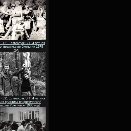
 Г-121 Естгеофак ВГПИ летняя
я практика по биологии 1978
год
]
 Г-321 Естгеофак ВГПИ летняя
ая практика по физической
рафии Урюпинск- 1980 год
]