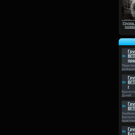
[
Группа
полева
Гру
ВГП
пра
Практик
рыбораз
Гру
ВГП
г
Братисл
Дунай
Гру
ВГП
Знойное 
Баскунч
практики
Гру
Ест