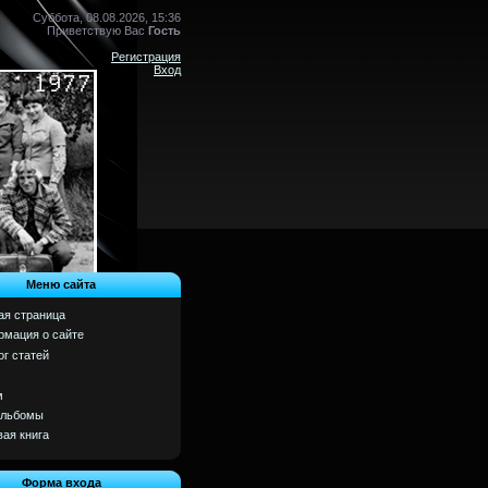
Суббота, 08.08.2026, 15:36
Приветствую Вас
Гость
Регистрация
Вход
Меню сайта
ая страница
мация о сайте
ог статей
м
альбомы
вая книга
Форма входа