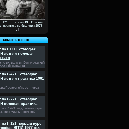
 Г-121 Естгеофак ВГПИ летняя
я практика по биологии 1978
год
]
Коменты к фото
ппа Г121 Естгеофак
И летняя полевая
ктика
а по ихтиологии.Волгоградский
водный комбинат
ппа Г-421 Естгеофак
И летняя практика 1981
ава.Подвесной мост через
ппа Г-221 Естгеофак
И полевая практика
лето 1979 года, район озера
ак, вернулись с полевой
...
ппа Г-121 первый курс
геофак ВГПИ 1977 год