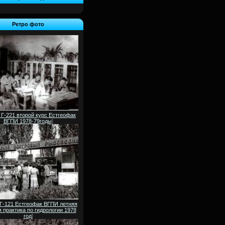
Ретро фото
 Г-221 второй курс Естгеофак
ВГПИ 1978-79годы
]
 Г-121 Естгеофак ВГПИ летняя
 практика по гидрологии 1978
год
]