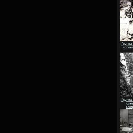
[
Группа
полева
[
Группа
полев
геог