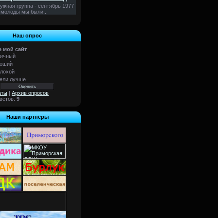
ужная группа - сентябрь 1977
 молоды мы были...
Наш опрос
 мой сайт
ичный
оший
лохой
ели лучше
аты
|
Архив опросов
тветов:
9
Наши партнёры