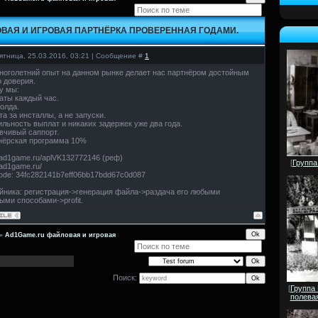
ВАЯ И ИГРОВАЯ ПАРТНЁРКА ПРОВЕРЕННАЯ ГОДАМИ.
ятница, 25.03.2016, 03:21 | Сообщение #
1
оголетний опыт на данном рынке делает нас партнёром достойным
 доверия.
у мы:
аты каждый час.
холда.
та за инсталлы, а не запуски.
ильность выплат и никаких задержек уже два года.
вчивый саппорт.
нёрская программа 10%
//ad1game.ru/aplVK132772146 (реф)
[
Группа
/ad1game.ru/
code: 34fc282141b7eff06bb17bdd67c0d087
йника: регистрация->генерация файла->раздача его любыми
ыми способами->profit.
»
Ad1Game.ru файловая и игровая
Поиск:
[
Группа
полевая