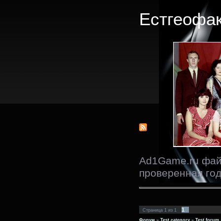
Естгеофак
Ad1Game.ru фай
проверенная год
1
Страница
1
из
1
Форум
»
Test category
»
Test forum