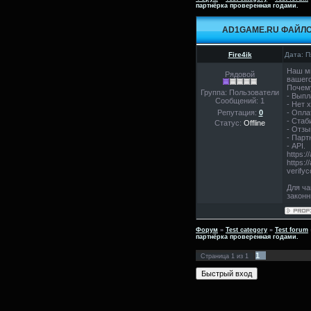
партнёрка проверенная годами.
AD1GAME.RU ФАЙЛО
Fire4ik
Дата: П
Наш мн
Рядовой
вашего
Почем
Группа: Пользователи
- Выпл
Сообщений:
1
- Нет 
Репутация:
0
- Опла
- Стаб
Статус:
Offline
- Отзы
- Парт
- API.
https:
https:/
verify
Для ча
законн
Форум
»
Test category
»
Test forum
партнёрка проверенная годами.
1
Страница
1
из
1