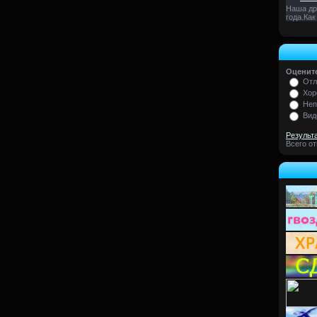
Наша др
года.Как
Оцените
Отл
Хор
Неп
Вид
Результ
Всего о