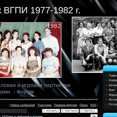
 ВГПИ 1977-1982 г.
Главн
Инфор
ловая и игровая партнёрка
Катал
Блог
ами. - Форум
Фору
Фото
Госте
[
Новые сообщения
·
Участники
·
Правила форума
·
Поиск
·
RSS
]
»
Ad1Game.ru файловая и игровая