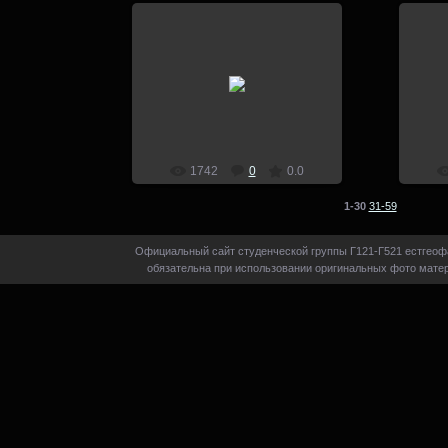
14.07.2014
Группа Г-321 Естгеофак ВГПИ
Груп
летняя полевая практика по
лет
физической географии Кумылга -
физич
Урюпинск- 1980 год
admin
1742
0
0.0
1-30
31-59
Официальный сайт студенческой группы Г121-Г521 естгеофа
обязательна при использовании оригинальных фото матер