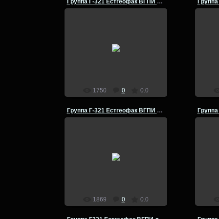
Группа Г-321 Естгеофак ВГПИ летняя практика 1980 г
25.07.2014
Группа Г-321 Естгеофак ВГПИ
Груп
летняя полевая практика по
лет
физической географии Урюпинск-
физич
1980 год
admin
1750
0
0.0
Группа Г-321 Естгеофак ВГПИ летняя практика 1980 г
25.07.2014
Группа Г-321 Естгеофак ВГПИ
Груп
летняя полевая практика по
лет
физической географии Урюпинск-
физич
1980 год
admin
1869
0
0.0