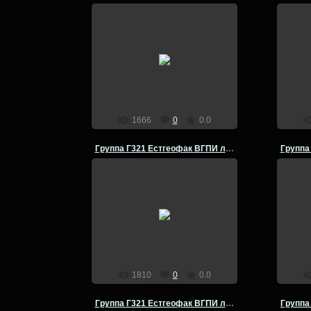
14.07.2014
Группа Г-321 Естгеофак ВГПИ
Груп
летняя полевая практика по
лет
физической географии Кумылга -
физич
Урюпинск- 1980 год
admin
1666
0
0.0
Группа Г321 Естгеофак ВГПИ летняя полевая практика
14.07.2014
Группа Г-321 Естгеофак ВГПИ
Груп
летняя полевая практика по
лет
физической географии Кумылга -
физич
Урюпинск- 1980 год
admin
1810
0
0.0
Группа Г321 Естгеофак ВГПИ летняя полевая практика