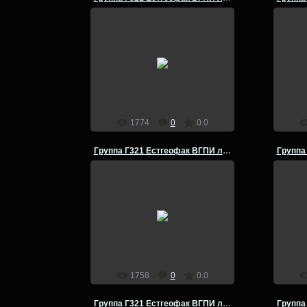
14.07.2014
Группа Г-321 Естгеофак ВГПИ
Груп
летняя полевая практика по
лет
физической географии Кумылга -
физич
Урюпинск- 1980 год
admin
1774
0
0.0
Группа Г321 Естгеофак ВГПИ летняя полевая практика
14.07.2014
Группа Г-321 Естгеофак ВГПИ
Груп
летняя полевая практика по
лет
физической географии Кумылга -
физич
Урюпинск- 1980 год
admin
1758
0
0.0
Группа Г321 Естгеофак ВГПИ летняя полевая практика