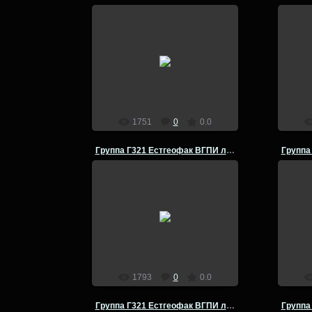
14.07.2014
Группа Г-321 Естгеофак ВГПИ
Груп
летняя полевая практика по
лет
физической географии Кумылга -
физич
Урюпинск- 1980 год
admin
1751
0
0.0
Группа Г321 Естгеофак ВГПИ летняя полевая практика
14.07.2014
Группа Г-321 Естгеофак ВГПИ
Груп
летняя полевая практика по
лет
физической географии Кумылга -
физич
Урюпинск- 1980 год
admin
1793
0
0.0
Группа Г321 Естгеофак ВГПИ летняя полевая практика