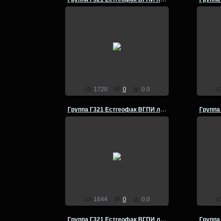
14.07.2014
Группа Г-321 Естгеофак ВГПИ
Груп
летняя полевая практика по
лет
физической географии Кумылга -
физич
Урюпинск- 1980 год
admin
1720
0
0.0
Группа Г321 Естгеофак ВГПИ летняя полевая практика
14.07.2014
Группа Г-321 Естгеофак ВГПИ
Груп
летняя полевая практика по
лет
физической географии Кумылга -
физич
Урюпинск- 1980 год
admin
1644
0
0.0
Группа Г321 Естгеофак ВГПИ летняя полевая практика