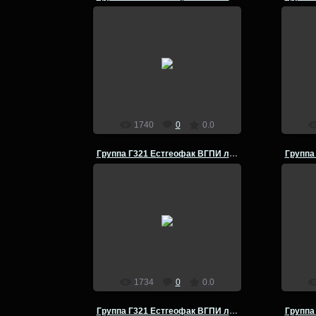
14.07.2014
Группа Г-321 Естгеофак ВГПИ
Груп
летняя полевая практика по
лет
физической географии Кумылга -
физич
Урюпинск- 1980 год
admin
1740
0
0.0
Группа Г321 Естгеофак ВГПИ летняя полевая практика
14.07.2014
Группа Г-321 Естгеофак ВГПИ
Груп
летняя полевая практика по
лет
физической географии Кумылга -
физич
Урюпинск- 1980 год
admin
1734
0
0.0
Группа Г321 Естгеофак ВГПИ летняя полевая практика