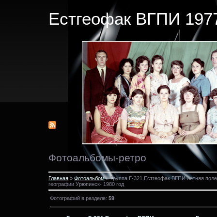
Естгеофак ВГПИ 1977
Фотоальбомы-ретро
Главная
»
Фотоальбом
» Группа Г-321 Естгеофак ВГПИ летняя поле
географии Урюпинск- 1980 год
Фотографий в разделе
:
59