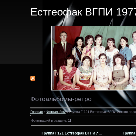
Естгеофак ВГПИ 1977
Фотоальбомы-ретро
Главная
»
Фотоальбом
» Группа Г-121 Естгеофак ВГПИ летняя полев
Фотографий в разделе
:
11
Группа Г121 Естгеофак ВГПИ летняя полевая практика