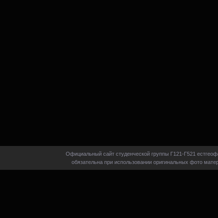
Официальный сайт студенческой группы Г121-Г521 естгеофа
обязательна при использовании оригинальных фото матер