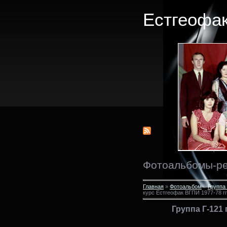
Естгеофак
Фотоальбомы-р
Главная
»
Фотоальбом
»
Группа
курс Естгеофак ВГПИ 1977-78 гг
Группа Г-121