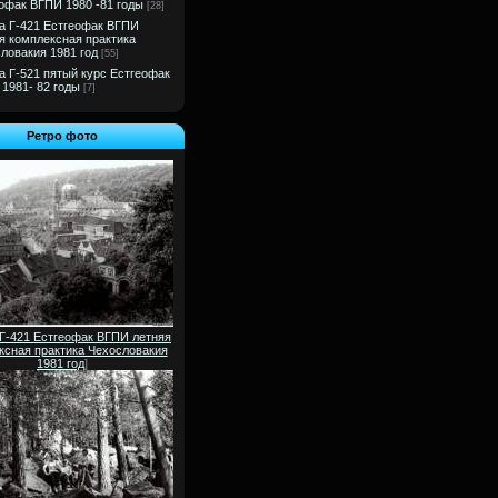
офак ВГПИ 1980 -81 годы
[28]
а Г-421 Естгеофак ВГПИ
я комплексная практика
ловакия 1981 год
[55]
а Г-521 пятый курс Естгеофак
1981- 82 годы
[7]
Ретро фото
 Г-421 Естгеофак ВГПИ летняя
ксная практика Чехословакия
1981 год
]