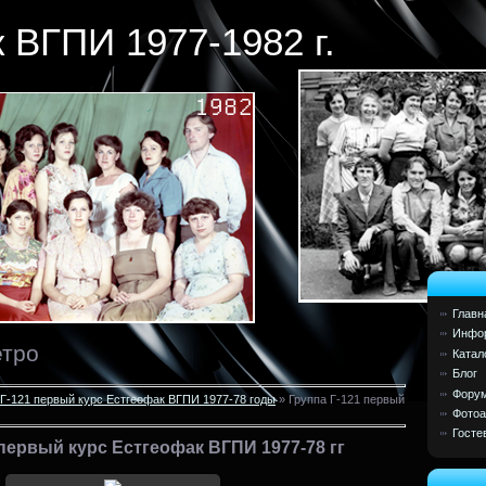
 ВГПИ 1977-1982 г.
Главн
Инфор
етро
Катал
Блог
Фору
 Г-121 первый курс Естгеофак ВГПИ 1977-78 годы
» Группа Г-121 первый
Фото
Госте
 первый курс Естгеофак ВГПИ 1977-78 гг