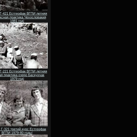
 Г-421 Естгеофак ВГПИ летняя
ксная практика Чехословакия
1981 год
]
 Г-221 Естгеофак ВГПИ летняя
ая практика озеро Баскунчак
1979 год
]
 Г-321 третий курс Естгеофак
ВГПИ 1979-80 годы
]