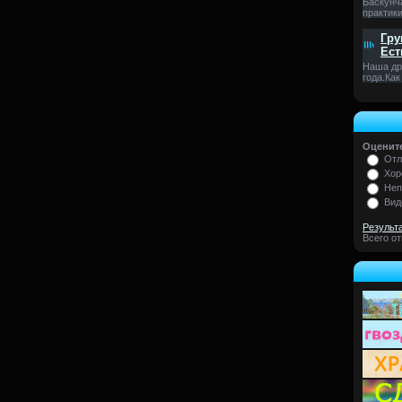
Баскунч
практики
Гру
Ест
Наша др
года.Как
Оцените
Отл
Хор
Неп
Вид
Результ
Всего о