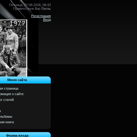
Пятница, 07.08.2026, 08:43
Приветствую Вас
Гость
Регистрация
Вход
Меню сайта
ая страница
мация о сайте
ог статей
м
альбомы
вая книга
Форма входа