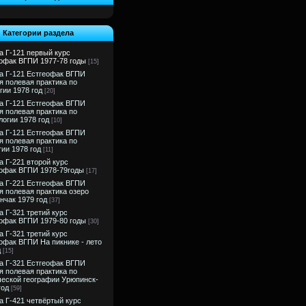
Категории раздела
а Г-121 первый курс
офак ВГПИ 1977-78 годы
[15]
а Г-121 Естгеофак ВГПИ
я полевая практика по
гии 1978 год
[20]
а Г-121 Естгеофак ВГПИ
я полевая практика по
логии 1978 год
[10]
а Г-121 Естгеофак ВГПИ
я полевая практика по
гии 1978 год
[11]
а Г-221 второй курс
офак ВГПИ 1978-79годы
[17]
а Г-221 Естгеофак ВГПИ
я полевая практика озеро
нчак 1979 год
[37]
а Г-321 третий курс
офак ВГПИ 1979-80 годы
[30]
а Г-321 третий курс
офак ВГПИ На пикнике - лето
д
[15]
а Г-321 Естгеофак ВГПИ
я полевая практика по
еской географии Урюпинск-
год
[59]
а Г-421 четвёртый курс