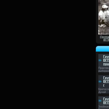
[
Группа
ВГПИ
Гру
ВГП
пра
Практик
рыбораз
Гру
ВГП
г
Братисл
Дунай
Гру
ВГП
Знойное 