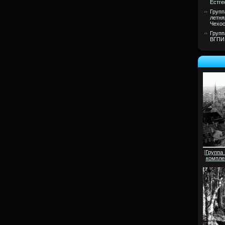
Естге
Групп
летня
Чехос
Групп
ВГПИ 
[
Группа
компле