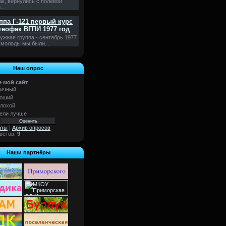
ак, вернулись с полевой
...
ппа Г-121 первый курс
геофак ВГПИ 1977 год
ужная группа - сентябрь 1977
 молоды мы были...
Наш опрос
 мой сайт
ичный
оший
лохой
ели лучше
аты
|
Архив опросов
тветов:
9
Наши партнёры