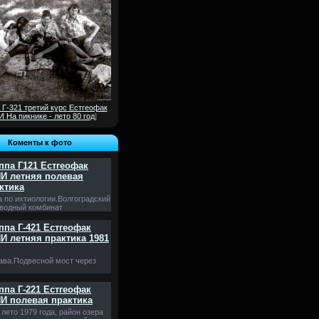
 Г-321 третий курс Естгеофак
 На пикнике - лето 80 год
]
Коменты к фото
ппа Г121 Естгеофак
И летняя полевая
ктика
а по ихтиологии.Волгоградский
водный комбинат
ппа Г-421 Естгеофак
И летняя практика 1981
ава.Подвесной мост через
ппа Г-221 Естгеофак
И полевая практика
лето 1979 года, район озера