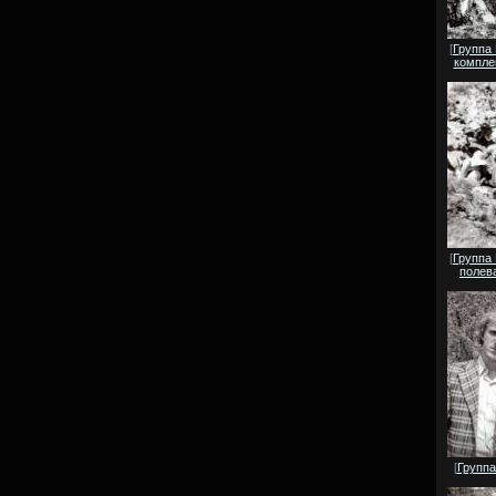
[
Группа
компле
[
Группа
полев
[
Группа